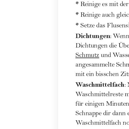
*
Reinige es mit de
*
Reinige auch glei
*
Setze das Flusensi
Dichtungen
: Wenn
Dichtungen die Übel
Schmutz
und Wasser
angesammelte Schmu
mit ein bisschen Zi
Waschmittelfach
:
Waschmittelreste mi
für einigen Minuten
Schnappe dir dann e
Waschmittelfach noc