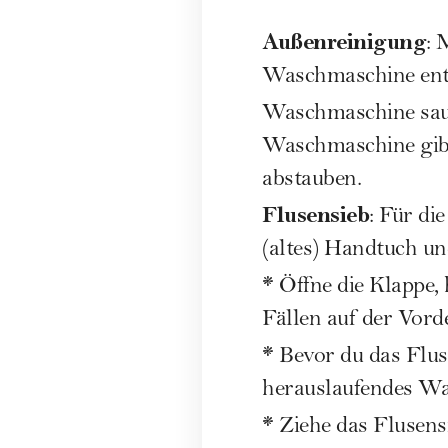
Außenreinigung
: 
Waschmaschine entf
Waschmaschine sa
Waschmaschine gibs
abstauben.
Flusensieb
: Für di
(altes) Handtuch und
*
Öffne die Klappe, 
Fällen auf der Vord
*
Bevor du das Flus
herauslaufendes Wa
*
Ziehe das Flusens