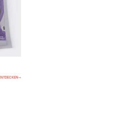
ENTDECKEN
→