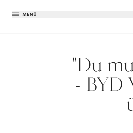
MENÜ
"Du mu
- BYD V