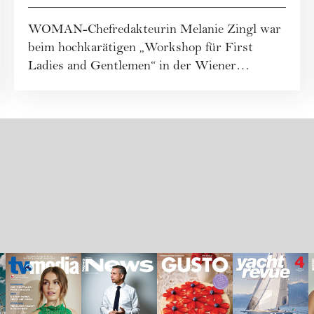
Ladies & Gentlemen
WOMAN-Chefredakteurin Melanie Zingl war
Summit in Wien
beim hochkarätigen „Workshop für First
Ladies and Gentlemen“ in der Wiener
Hofburg vor Ort...