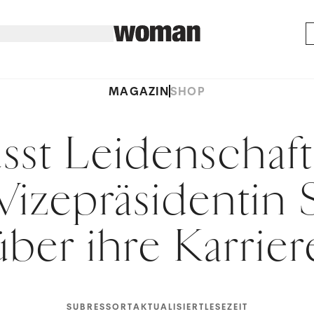
MAGAZIN
SHOP
sst Leidenschaft
izepräsidentin S
über ihre Karrier
SUBRESSORT
AKTUALISIERT
LESEZEIT