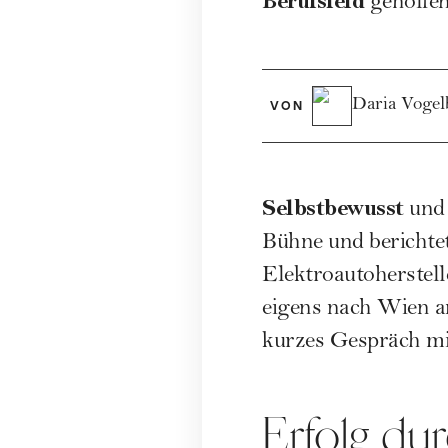
Berufsfeld
geholfen
Daria Vogel
VON
Selbstbewusst
und 
Bühne und berichtet
Elektroautoherstell
eigens nach Wien an
kurzes Gespräch mit
Erfolg du