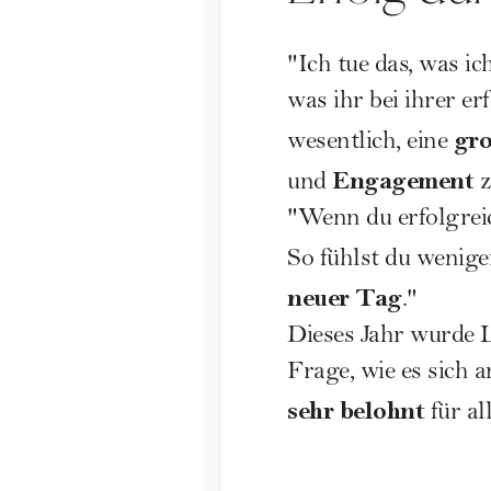
"Ich tue das, was ic
was ihr bei ihrer er
gro
wesentlich, eine
Engagement
und
z
"Wenn du erfolgreich
So fühlst du wenig
neuer Tag
."
Dieses Jahr wurde L
Frage, wie es sich a
sehr belohnt
für al