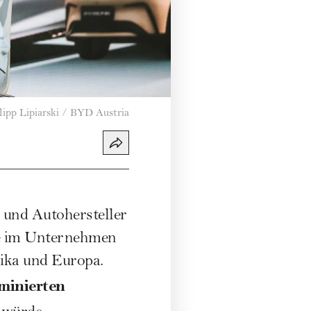
lipp Lipiarski / BYD Austria
- und Autohersteller
lle im Unternehmen
rika und Europa.
minierten