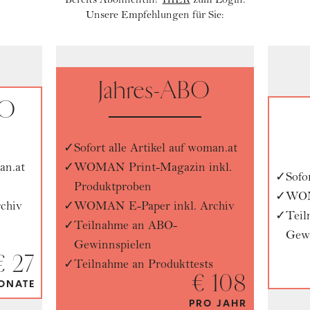
Bereits Abonnentin?
HIER
zum Login.
Unsere Empfehlungen für Sie:
Jahres-ABO
BO
Sofort alle Artikel auf woman.at
an.at
WOMAN Print-Magazin inkl.
Sofo
Produktproben
WOM
chiv
WOMAN E-Paper inkl. Archiv
Tei
Teilnahme an ABO-
Gewi
Gewinnspielen
€ 27
Teilnahme an Produkttests
€ 108
ONATE
PRO JAHR