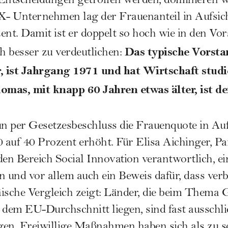
Entscheidungen getroffen werden, dominieren we
- Unternehmen lag der Frauenanteil in Aufsic
ent. Damit ist er doppelt so hoch wie in den Vo
Das typische Vorsta
 besser zu verdeutlichen:
r, ist Jahrgang 1971 und hat Wirtschaft studi
mas, mit knapp 60 Jahren etwas älter, ist de
un per Gesetzesbeschluss die Frauenquote in Auf
0 auf 40 Prozent erhöht. Für Elisa Aichinger, Par
den Bereich Social Innovation verantwortlich, ei
n und vor allem auch ein Beweis dafür, dass verb
ische Vergleich zeigt: Länder, die beim Thema G
 dem EU-Durchschnitt liegen, sind fast ausschli
gen. Freiwillige Maßnahmen haben sich als zu 