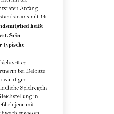
iterhin die
htsräten Anfang
rstandsteams mit 14
ndsmitglied heißt
ert. Sein
r typische
sichtsräten
tnerin bei Deloitte
n wichtiger
indliche Spielregeln
leichstellung in
eßlich jene mit
schwach erwiesen,