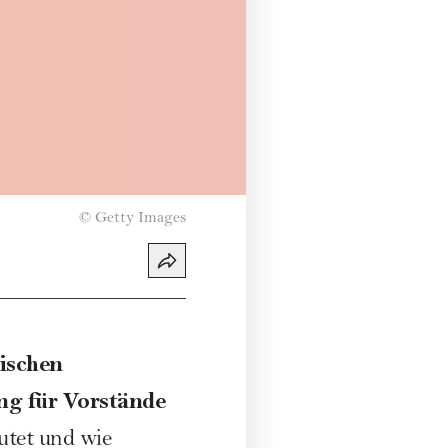
©
Getty Images
mischen
ung für Vorstände
utet und wie