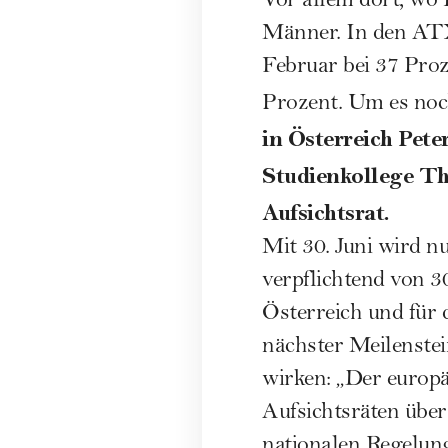
Vor allem dort, wo 
Männer. In den ATX
Februar bei 37 Proz
Prozent. Um es noch
in Österreich Pete
Studienkollege Tho
Aufsichtsrat.
Mit 30. Juni wird n
verpflichtend von 3
Österreich und für 
nächster Meilenstei
wirken: „Der europä
Aufsichtsräten über
nationalen Regelun