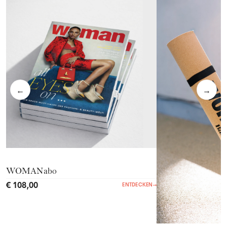
←
→
WOMANabo
€ 108,00
ENTDECKEN
→