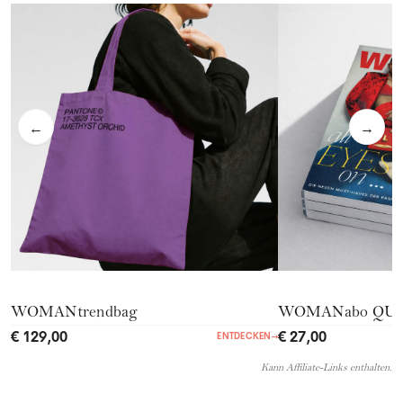
←
→
WOMANtrendbag
WOMANabo QU
€ 129,00
€ 27,00
ENTDECKEN
→
Kann Affiliate-Links enthalten.