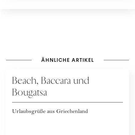
und das Know-How von
Expert:innen in Kolumnen, im
Magazin und im Podcast
"Zeit zum Reden." Lebt mit
ihrer Familie in Wien.
ÄHNLICHE ARTIKEL
KOLUMNE
Beach, Baccara und
Bougatsa
Urlaubsgrüße aus Griechenland