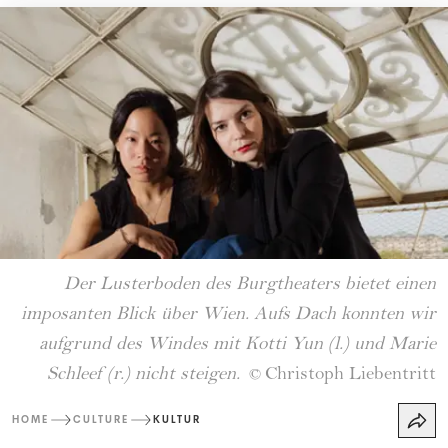
Der Lusterboden des Burgtheaters bietet einen
imposanten Blick über Wien. Aufs Dach konnten wir
aufgrund des Windes mit Kotti Yun (l.) und Marie
Schleef (r.) nicht steigen.
Christoph Liebentritt
©
HOME
CULTURE
KULTUR