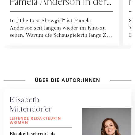
Pamela Anderson in der
m
Rolle ihres Lebens
G
In „The Last Showgirl“ ist Pamela
Sc
Anderson seit langem wieder im Kino zu
W
sehen. Warum die Schauspielerin lange Zeit
En
unterschätzt w...
Ve
ÜBER DIE AUTOR:INNEN
Elisabeth
Mittendorfer
LEITENDE REDAKTEURIN
WOMAN
Elisabeth schreibt als