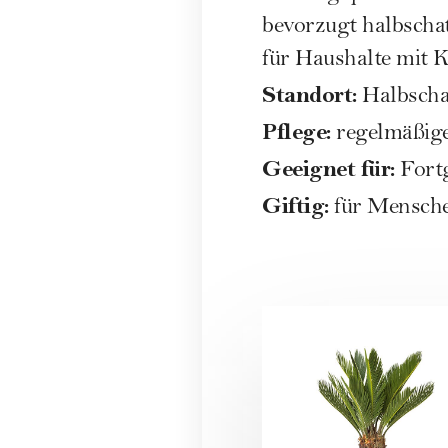
bevorzugt halbschatt
für Haushalte mit 
Standort:
Halbscha
Pflege:
regelmäßig
Geeignet für:
Fortg
Giftig:
für Menschen