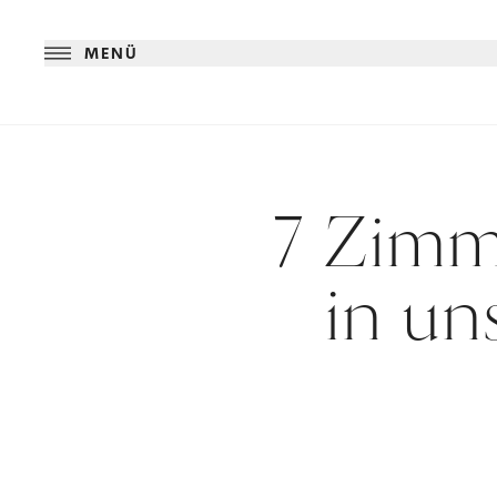
MENÜ
7 Zimme
in u