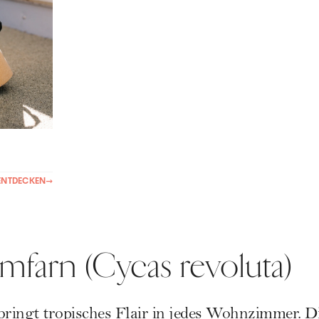
ENTDECKEN
→
lmfarn (Cycas revoluta)
ringt tropisches Flair in jedes Wohnzimmer. Di