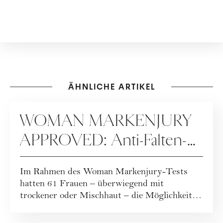
ÄHNLICHE ARTIKEL
KOOPERATION
WOMAN MARKENJURY
APPROVED: Anti-Falten-
Pflege mit starker
Im Rahmen des Woman Markenjury-Tests
Feuchtigkeitsbarriere
hatten 61 Frauen – überwiegend mit
trockener oder Mischhaut – die Möglichkeit,
die neue NIVEA...