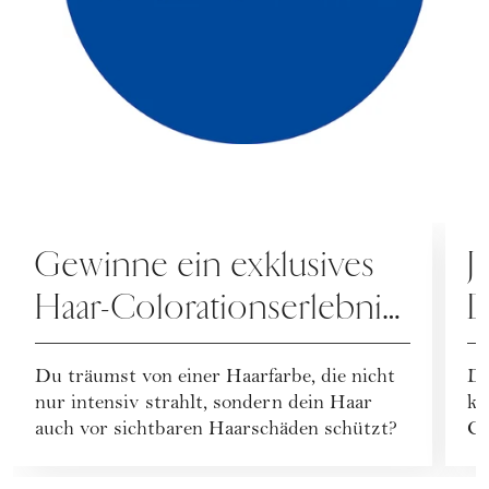
SPECIALS
M
Gewinne ein exklusives
J
Haar-Colorationserlebnis
D
mit Creme Supreme!
W
Du träumst von einer Haarfarbe, die nicht
Di
A
nur intensiv strahlt, sondern dein Haar
ko
auch vor sichtbaren Haarschäden schützt?
Co
l.