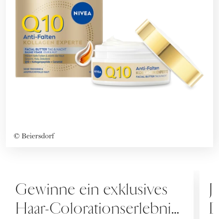
©
Beiersdorf
SPECIALS
M
Gewinne ein exklusives
J
Haar-Colorationserlebnis
D