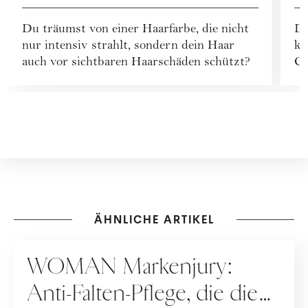
mit Creme Supreme!
W
Du träumst von einer Haarfarbe, die nicht
Di
A
nur intensiv strahlt, sondern dein Haar
ko
auch vor sichtbaren Haarschäden schützt?
Co
l.
ÄHNLICHE ARTIKEL
KOOPERATION
WOMAN Markenjury:
Anti-Falten-Pflege, die die