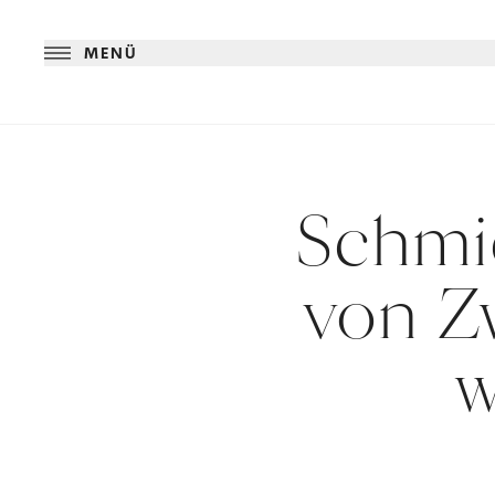
MENÜ
Schmi
von Z
w