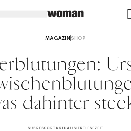
MAGAZIN
SHOP
erblutungen: Ur
wischenblutung
as dahinter stec
SUBRESSORT
AKTUALISIERT
LESEZEIT