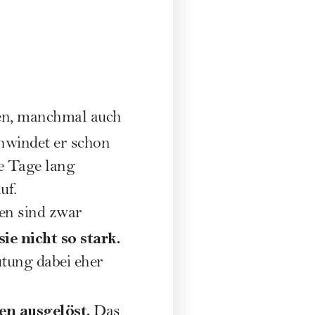
hen, manchmal auch
windet er schon
e Tage lang
uf.
en sind zwar
e nicht so stark.
utung dabei eher
n ausgelöst.
Das