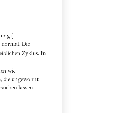
tung (
z normal. Die
In
eiblichen Zyklus.
hen wie
n, die ungewohnt
rsuchen lassen.