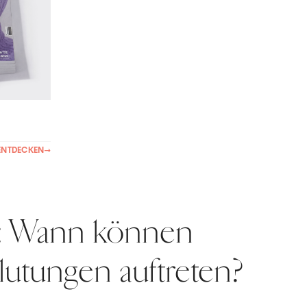
ENTDECKEN
→
: Wann können
utungen auftreten?