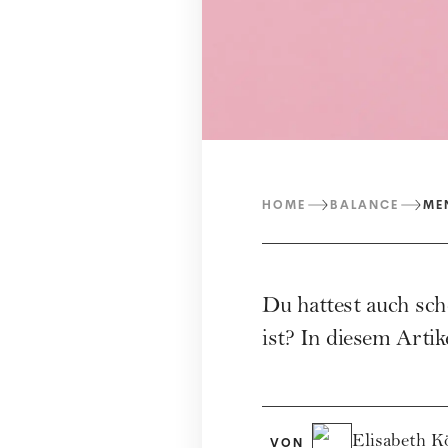
HOME
BALANCE
ME
Du hattest auch sch
ist? In diesem Arti
Elisabeth K
VON