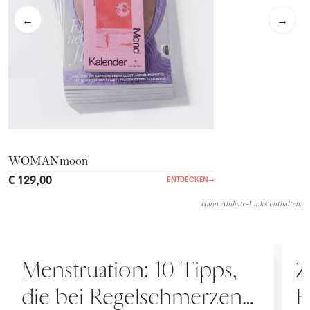
←
→
WOMANmoon
€ 129,00
ENTDECKEN
→
Kann Affiliate-Links enthalten.
MENSTRUATION
M
Menstruation: 10 Tipps,
Z
die bei Regelschmerzen
F