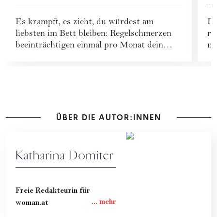
wirklich helfen
F
Es krampft, es zieht, du würdest am
Di
P
liebsten im Bett bleiben: Regelschmerzen
re
M
beeinträchtigen einmal pro Monat dein
mo
Leben. 10 Tipps...
Ho
ÜBER DIE AUTOR:INNEN
Katharina Domiter
Freie Redakteurin für
woman.at