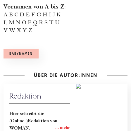
Vornamen von A bis Z
:
A
B
C
D
E
F
G
H
I
J
K
L
M
N
O
P
Q
R
S
T
U
V
W
X
Y
Z
BABYNAMEN
ÜBER DIE AUTOR:INNEN
Redaktion
Hier schreibt die
(Online-)Redaktion von
WOMAN.