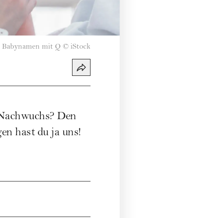
Babynamen mit Q
©
iStock
 Nachwuchs? Den
en hast du ja uns!