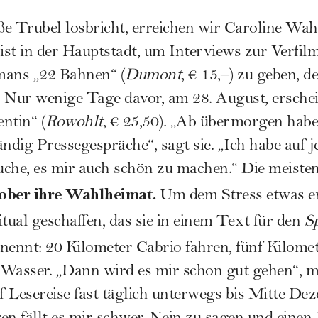
e Trubel losbricht, erreichen wir Caroline Wahl,
 ist in der Hauptstadt, um Interviews zur Verfil
mans „22 Bahnen“ (
Dumont
, € 15,–) zu geben, 
 Nur wenige Tage davor, am 28. August, erschei
ntin“ (
Rowohlt
, € 25,50). „Ab übermorgen habe 
ändig Pressegespräche“, sagt sie. „Ich habe auf j
suche, es mir auch schön zu machen.“ Die meiste
ktober ihre Wahlheimat.
Um dem Stress etwas e
itual geschaffen, das sie in einem Text für den
Sp
nennt: 20 Kilometer Cabrio fahren, fünf Kilomet
asser. „Dann wird es mir schon gut gehen“, me
uf Lesereise fast täglich unterwegs bis Mitte D