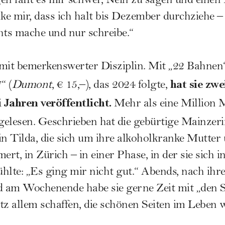
en fällt es mir schwer, Nein zu sagen und einen
nke mir, dass ich halt bis Dezember durchziehe 
hts mache und nur schreibe.“
mit bemerkenswerter Disziplin. Mit „22 Bahnen“
hat sie zwe
“ (
Dumont
, € 15,–), das 2024 folgte,
 Jahren veröffentlicht.
Mehr als eine Million 
gelesen.
Geschrieben hat die gebürtige Mainzeri
 Tilda, die sich um ihre alkoholkranke Mutter u
t, in Zürich – in einer Phase, in der sie sich i
hlte: „Es ging mir nicht gut.“ Abends, nach ihr
nd am Wochenende habe sie gerne Zeit mit „den 
rotz allem schaffen, die schönen Seiten im Lebe