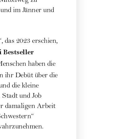
 Mittelweg zu
– und im Jänner und
, das 2023 erschien,
i Bestseller
Menschen haben die
n ihr Debüt über die
nd die kleine
n Stadt und Job
er damaligen Arbeit
Schwestern“
n wahrzunehmen.