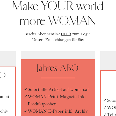
Make YOUR world
more WOMAN
Bereits Abonnentin?
HIER
zum Login.
Unsere Empfehlungen für Sie:
Jahres-ABO
BO
Sofort alle Artikel auf woman.at
an.at
WOMAN Print-Magazin inkl.
Sofo
Produktproben
WOM
chiv
WOMAN E-Paper inkl. Archiv
Tei