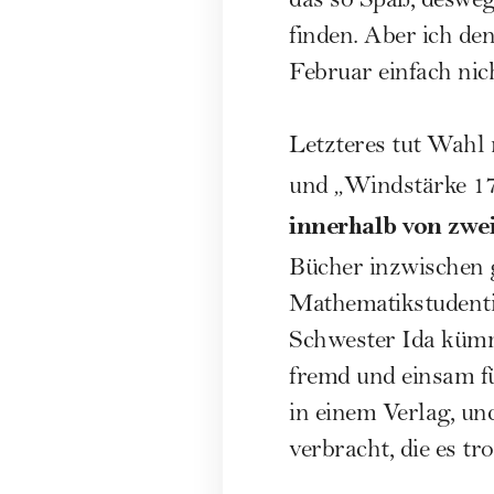
das so Spaß, desweg
finden. Aber ich de
Februar einfach nic
Letzteres tut Wahl 
und „Windstärke 17
innerhalb von zwei
Bücher inzwischen 
Mathematikstudentin
Schwester Ida kümmer
fremd und einsam fü
in einem Verlag, u
verbracht, die es t