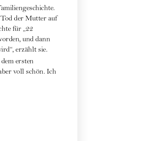
Familiengeschichte.
 Tod der Mutter auf
chte für „22
eworden, und dann
rd“, erzählt sie.
 dem ersten
ber voll schön. Ich