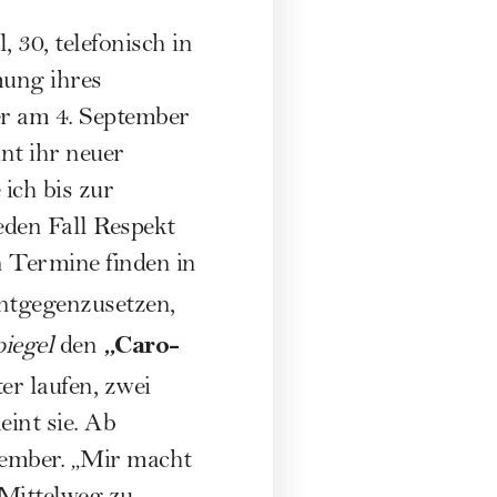
 30, telefonisch in
mung ihres
der am 4. September
nt ihr neuer
ich bis zur
eden Fall Respekt
n Termine finden in
ntgegenzusetzen,
„Caro-
iegel
den
er laufen, zwei
int sie. Ab
ezember. „Mir macht