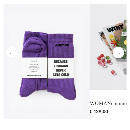
←
→
WOMANcommuni
€ 129,00