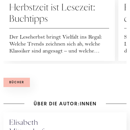
Herbstzeit ist Lesezeit:
F
Buchtipps
d
e
Der Leseherbst bringt Vielfalt ins Regal:
Sa
k
Welche Trends zeichnen sich ab, welche
Lo
Klassiker sind angesagt – und welche
da
Neuerscheinu...
he
BÜCHER
ÜBER DIE AUTOR:INNEN
Elisabeth