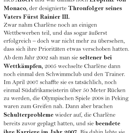
hieß
und war damals noch
Monaco,
Thronfolger seines
der designierte
Vaters Fürst Rainier III.
Zwar nahm Charlène noch an einigen
Wettbewerben teil, und das sogar äußerst
erfolgreich – doch war nicht mehr zu übersehen,
dass sich ihre Prioritäten etwas verschoben hatten.
seltener bei
Ab dem Jahr 2002 sah man sie
Wettkämpfen,
2005 wechselte Charlène dann
noch einmal den Schwimmclub und den Trainer.
Im April 2007 schaffte sie es tatsächlich, noch
einmal Südafrikameisterin über 50 Meter Rücken
zu werden, die Olympischen Spiele 2008 in Peking
waren zum Greifen nah. Dann aber brachen
Schulterprobleme
wieder auf, die Charlène
beendete
bereits zuvor geplagt hatten, und sie
ihre Karriere im Jahr 2007.
Bis dahin lebte sie