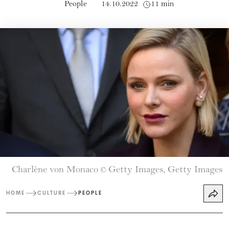
People
14.10.2022
11 min
Charlène von Monaco
Getty Images, Getty Images
©
HOME
CULTURE
PEOPLE