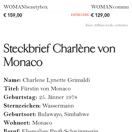
WOMANbeautybox
WOMANcommuni
€ 159,00
€ 129,00
ENTDECKEN
→
Kann Affiliate-Links enthalten.
Steckbrief Charlène von
Monaco
Name:
Charlene Lynette Grimaldi
Titel:
Fürstin von Monaco
Geburtstag:
25. Jänner 1978
Sternzeichen:
Wassermann
Geburtsort:
Bulawayo, Simbabwe
Wohnort:
Monaco
Beruf: