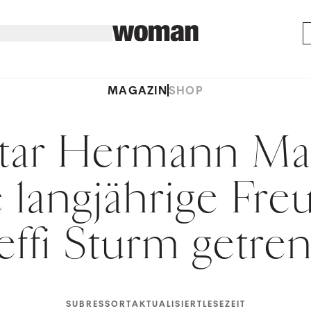
MAGAZIN
SHOP
star Hermann Ma
e langjährige Fre
effi Sturm getre
SUBRESSORT
AKTUALISIERT
LESEZEIT