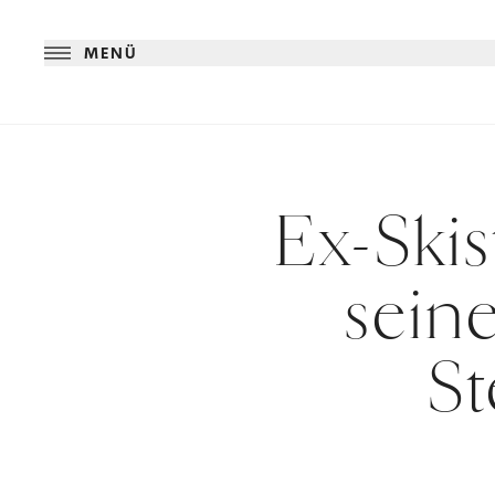
MENÜ
Ex-Ski
sein
St