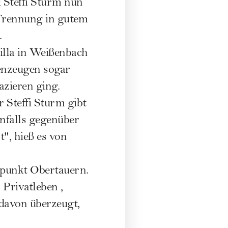
 Steffi Sturm nun
e Trennung in gutem
.
illa in Weißenbach
enzeugen sogar
zieren ging.
 Steffi Sturm gibt
enfalls gegenüber
", hieß es von
punkt Obertauern.
rivatleben ,
 davon überzeugt,