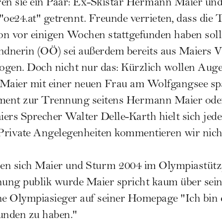
ren sie ein Paar: Ex-Skistar Hermann Maier und
t "oe24.at" getrennt. Freunde verrieten, dass di
on vor einigen Wochen stattgefunden haben soll
dnerin (OÖ) sei außerdem bereits aus Maiers V
ogen. Doch nicht nur das: Kürzlich wollen Aug
 Maier mit einer neuen Frau am Wolfgangsee spa
tement zur Trennung seitens Hermann Maier oder
aiers Sprecher Walter Delle-Karth hielt sich jed
"Private Angelegenheiten kommentieren wir nicht
en sich Maier und Sturm 2004 im Olympiastütz
ng publik wurde Maier spricht kaum über sein P
he Olympiasieger auf seiner Homepage "Ich bin
unden zu haben."