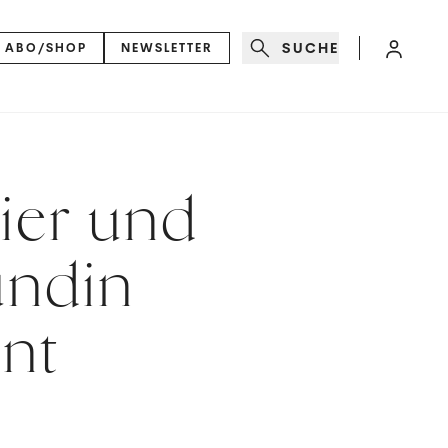
SUCHE
ABO/SHOP
NEWSLETTER
ier und
undin
nnt