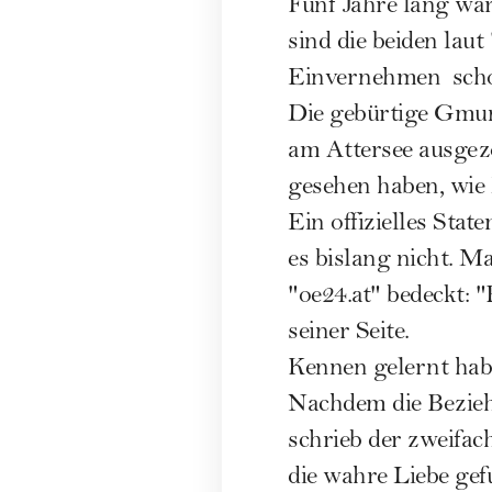
Fünf Jahre lang wa
sind die beiden lau
Einvernehmen  sch
Die gebürtige Gmun
am Attersee ausgez
gesehen haben, wie
Ein offizielles Sta
es bislang nicht. M
"oe24.at" bedeckt: 
seiner Seite.
Kennen gelernt hab
Nachdem die Beziehu
schrieb der zweifac
die wahre Liebe gef