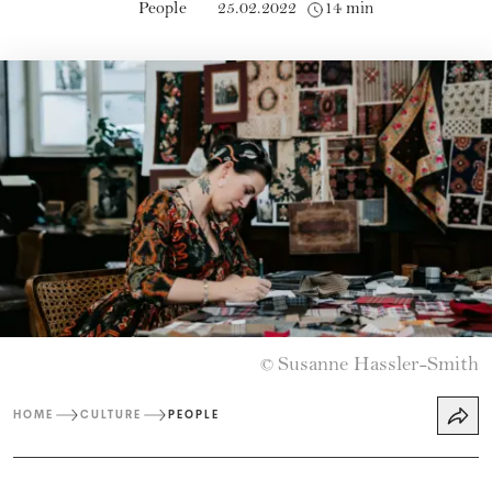
People
25.02.2022
14 min
Susanne Hassler-Smith
©
HOME
CULTURE
PEOPLE