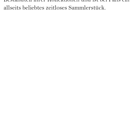
Bestandteil ihrer Kollektionen und ist bei Fans ein
allseits beliebtes zeitloses Sammlerstück.