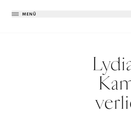
MENÜ
Lydi
Kam
verl