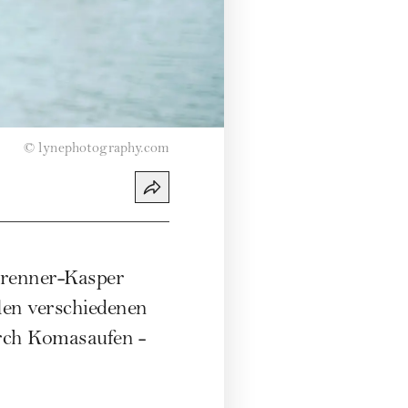
©
lynephotography.com
Prenner-Kasper
len verschiedenen
urch Komasaufen -