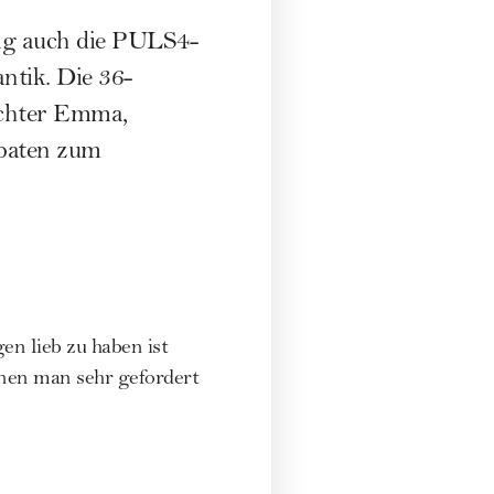
tag auch die PULS4-
ntik. Die 36-
Töchter Emma,
 baten zum
gen lieb zu haben ist
enen man sehr gefordert