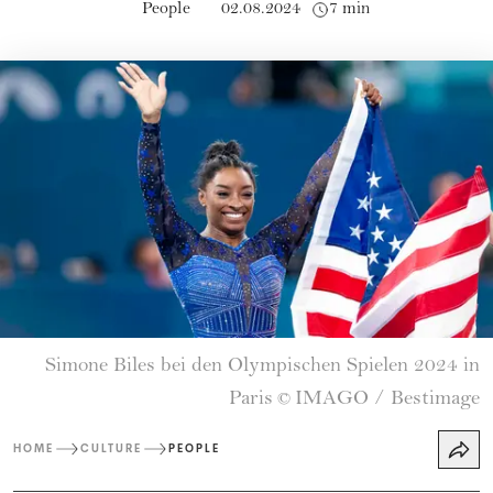
People
02.08.2024
7 min
Simone Biles bei den Olympischen Spielen 2024 in
Paris
IMAGO / Bestimage
©
HOME
CULTURE
PEOPLE