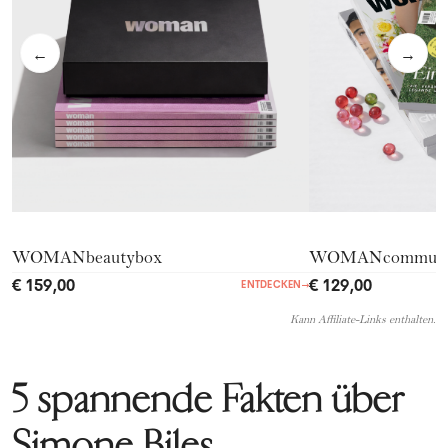
←
→
WOMANbeautybox
WOMANcommuni
€ 159,00
€ 129,00
ENTDECKEN
→
Kann Affiliate-Links enthalten.
5 spannende Fakten über
Simone Biles