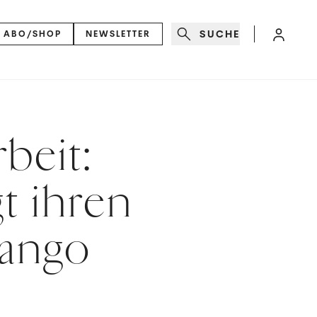
SUCHE
ABO/SHOP
NEWSLETTER
beit:
t ihren
Mango