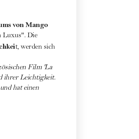
läums von Mango
en Luxus". Die
chkei
t, werden sich
zösischen Film 'La
 ihrer Leichtigkeit.
 und hat einen