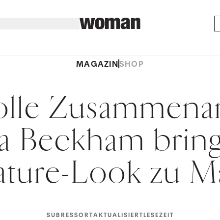
MAGAZIN
SHOP
volle Zusammenar
ia Beckham bring
ature-Look zu 
SUBRESSORT
AKTUALISIERT
LESEZEIT