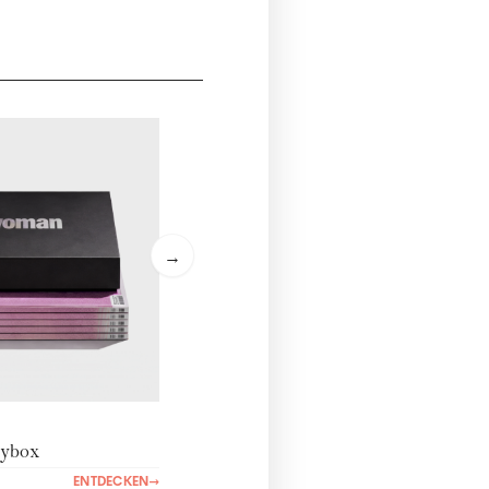
→
ybox
ENTDECKEN
→