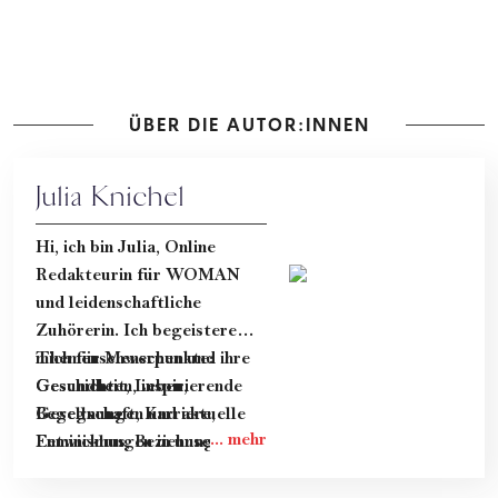
ÜBER DIE AUTOR:INNEN
Julia Knichel
Hi, ich bin Julia, Online
Redakteurin für WOMAN
und leidenschaftliche
Zuhörerin. Ich begeistere
mich für Menschen und ihre
Themenschwerpunkte:
Geschichten, inspirierende
Gesundheit, Leben,
Begegnungen und aktuelle
Gesellschaft, Karriere,
Entwicklungen in unserer
Feminismus, Beziehung &
Gesellschaft.
Dating.