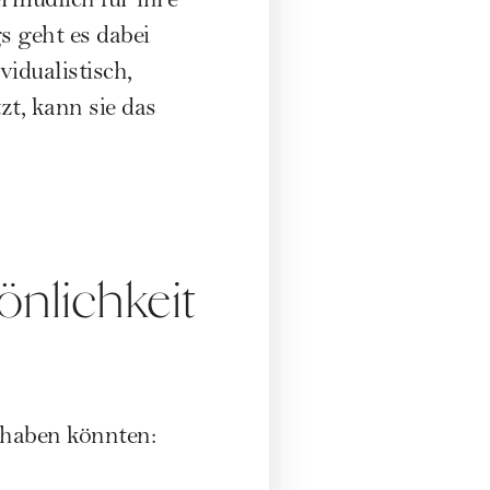
ermüdlich für ihre
 geht es dabei
idualistisch,
t, kann sie das
önlichkeit
 haben könnten: