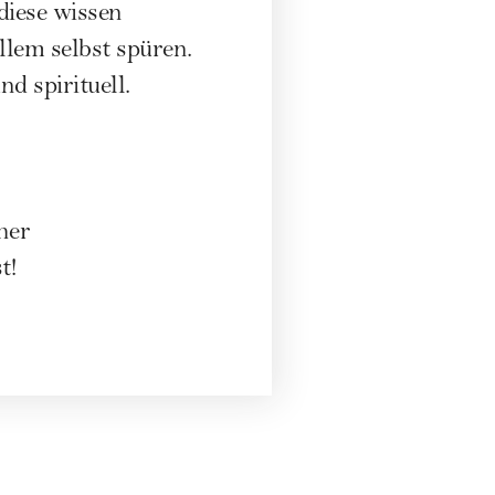
diese wissen
allem selbst spüren.
d spirituell.
her
t!