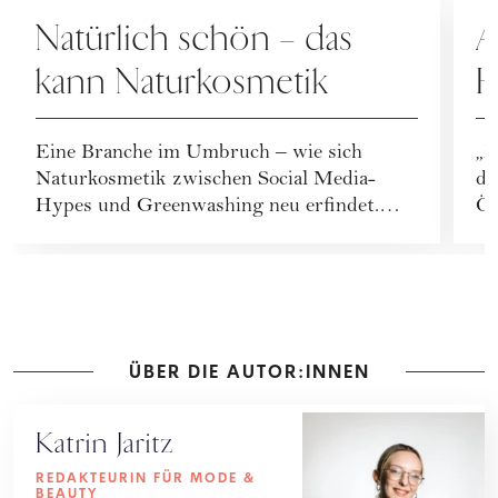
PFLEGE
K
Natürlich schön – das
A
kann Naturkosmetik
H
H
Eine Branche im Umbruch – wie sich
„M
Naturkosmetik zwischen Social Media-
de
Hypes und Greenwashing neu erfindet.
Ös
Dazu: die spannendsten...
er
ÜBER DIE AUTOR:INNEN
Katrin Jaritz
REDAKTEURIN FÜR MODE &
BEAUTY