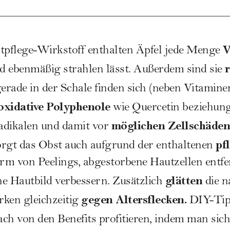
V
utpflege-Wirkstoff enthalten Äpfel jede Menge
r
nd ebenmäßig strahlen lässt. Außerdem sind sie
gerade in der Schale finden sich (neben Vitamine
oxidative Polyphenole
wie Quercetin beziehung
möglichen Zellschäden
Radikalen und damit vor
pf
orgt das Obst auch aufgrund der enthaltenen
orm von Peelings, abgestorbene Hautzellen entfe
glätten
e Hautbild verbessern. Zusätzlich
die n
gegen Altersflecken.
ken gleichzeitig
DIY-Tip
ch von den Benefits profitieren, indem man sic