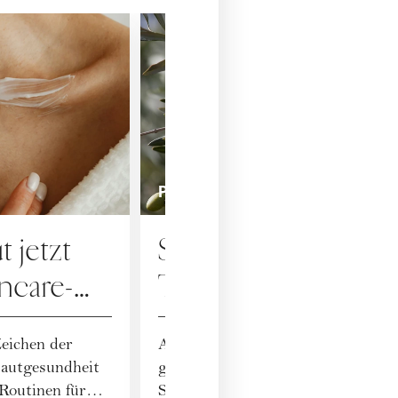
PFLEGE
 jetzt
Squalan: der
incare-
Trendwirkstoff aus 
W
Küche
Zeichen der
Aus Pressrückständen von Oliven
autgesundheit
gewonnen, ist Squalan ein pflanzli
Routinen für
Superheld, der die Haut schützt u