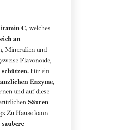
itamin C,
welches
eich an
n, Mineralien und
sweise Flavonoide,
 schützen.
Für ein
lanzlichen Enzyme
,
rnen und auf diese
Säuren
atürlichen
p: Zu Hause kann
saubere
h