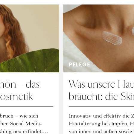
PFLEGE
chön – das
Was unsere Haut
kosmetik
braucht: die Sk
Trends für H/
ruch – wie sich
Innovativ und effektiv die 
hen Social Media-
Hautalterung bekämpfen, H
ing neu erfindet.
von innen und außen sowie 