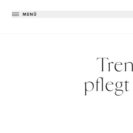
MENÜ
Tren
pfleg