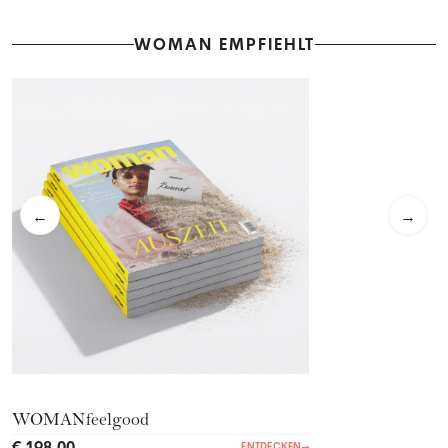
WOMAN EMPFIEHLT
←
→
WOMANfeelgood
€ 198,00
ENTDECKEN
→