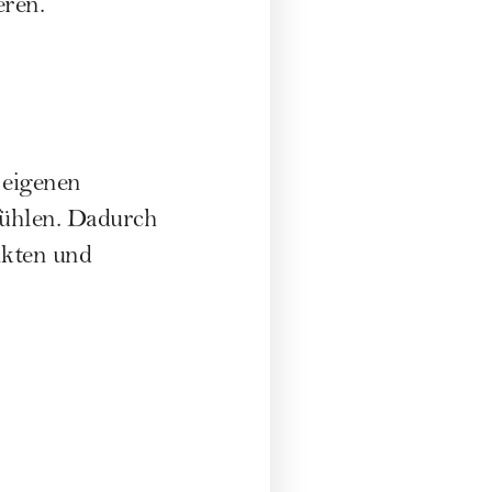
eren.
 eigenen
fühlen. Dadurch
nkten und