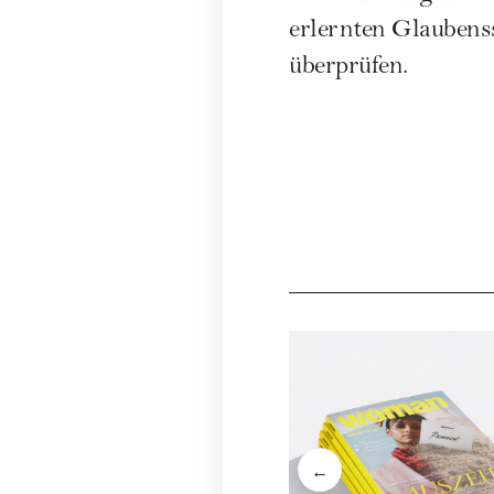
erlernten Glaubenss
überprüfen.
←