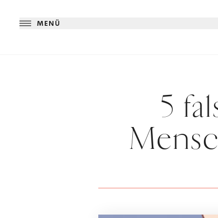
MENÜ
5 f
Mensch