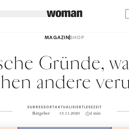
MAGAZIN
SHOP
alsche Gründe, w
en andere veru
SUBRESSORT
AKTUALISIERT
LESEZEIT
Ratgeber
13.11.2020
2 min