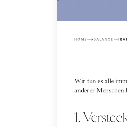
HOME
BALANCE
RA
Wir tun es alle imm
anderer Menschen h
1. Verste