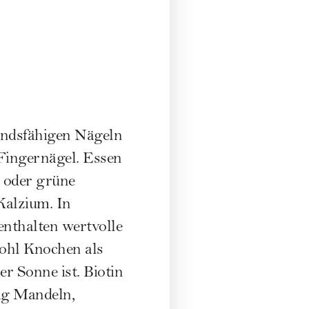
andsfähigen Nägeln
 Fingernägel. Essen
 oder grüne
Kalzium. In
enthalten wertvolle
wohl Knochen als
r Sonne ist. Biotin
fig Mandeln,