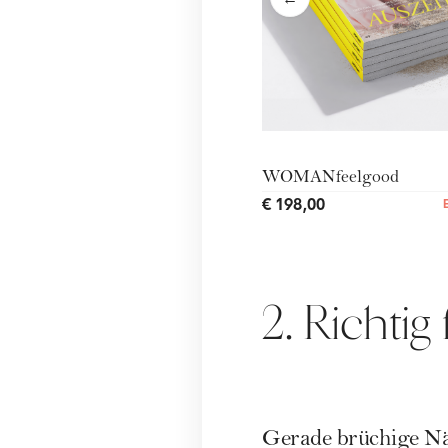
←
WOMANfeelgood
€ 198,00
2. Richtig 
Gerade brüchige Näg