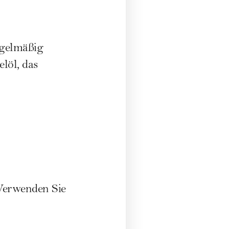
regelmäßig
löl, das
 Verwenden Sie