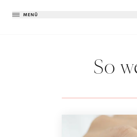
MENÜ
So we