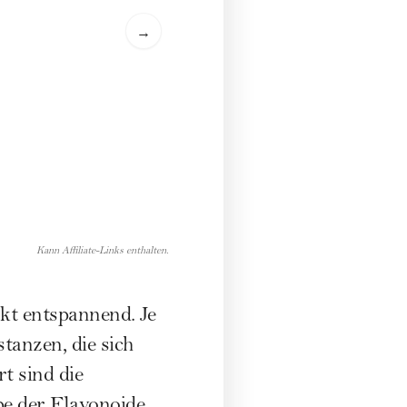
→
Kann Affiliate-Links enthalten.
kt entspannend. Je
tanzen, die sich
t sind die
pe der Flavonoide,