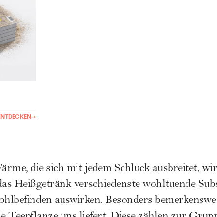
ENTDECKEN
→
rme, die sich mit jedem Schluck ausbreitet, wir
das Heißgetränk verschiedenste wohltuende Subs
Wohlbefinden auswirken. Besonders bemerkenswer
ie Teepflanze uns liefert. Diese zählen zur Grup