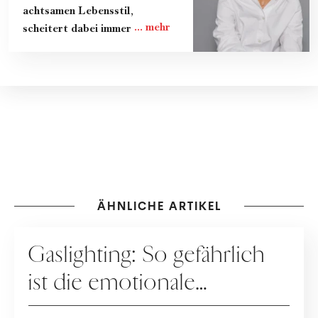
achtsamen Lebensstil,
scheitert dabei immer wieder
und lernt gerade dadurch
viel. Teilt ihre Erkenntnisse
und das Know-How von
Expert:innen in Kolumnen, im
Magazin und im Podcast
"Zeit zum Reden." Lebt mit
ihrer Familie in Wien.
ÄHNLICHE ARTIKEL
DATING
Gaslighting: So gefährlich
ist die emotionale
Manipulation