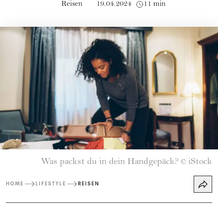
Reisen
19.04.2024
11 min
Was packst du in dein Handgepäck?
iStock
©
HOME
LIFESTYLE
REISEN