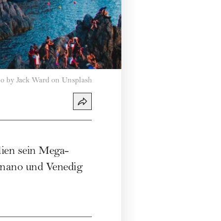
o by Jack Ward on Unsplash
lien sein Mega-
ignano und Venedig