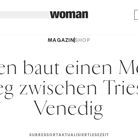
MAGAZIN
SHOP
lien baut einen M
g zwischen Trie
Venedig
SUBRESSORT
AKTUALISIERT
LESEZEIT