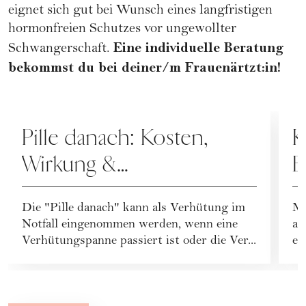
eignet sich gut bei Wunsch eines langfristigen
hormonfreien Schutzes vor ungewollter
Eine individuelle Beratung
Schwangerschaft.
bekommst du bei deiner/m Frauenärtzt:in!
SEX
S
Pille danach: Kosten,
K
Wirkung &
E
Nebenwirkungen der
d
Die "Pille danach" kann als Verhütung im
Mi
Notfallverhütung
V
Notfall eingenommen werden, wenn eine
an
Verhütungspanne passiert ist oder die Ver...
ei
Au