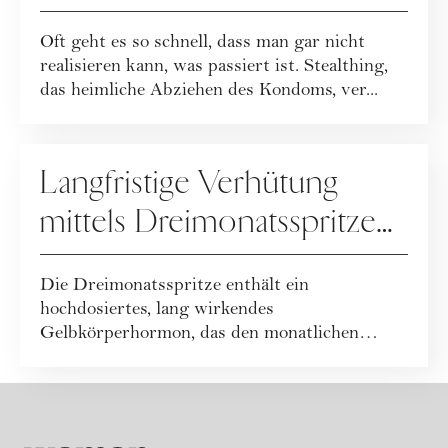
Kondom abziehen
Oft geht es so schnell, dass man gar nicht
realisieren kann, was passiert ist. Stealthing,
das heimliche Abziehen des Kondoms, ver...
SEX
Langfristige Verhütung
mittels Dreimonatsspritze
(Depotspritze): Wirkung,
Die Dreimonatsspritze enthält ein
Vorteile und Nachteile
hochdosiertes, lang wirkendes
Gelbkörperhormon, das den monatlichen
Eisprung verhindert. Die Dep...