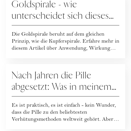
Goldspirale - wie
unterscheidet sich dieses
Verhütungsmittel zu
Die Goldspirale beruht auf dem gleichen
anderen Spiralen?
Prinzip, wie die Kupferspirale. Erfahre mehr in
diesem Artikel über Anwendung, Wirkung
und...
SEX
Nach Jahren die Pille
abgesetzt: Was in meinem
Körper geschah
Es ist praktisch, es ist einfach - kein Wunder,
dass die Pille zu den beliebtesten
Verhütungsmethoden weltweit gehört. Aber
es ist...