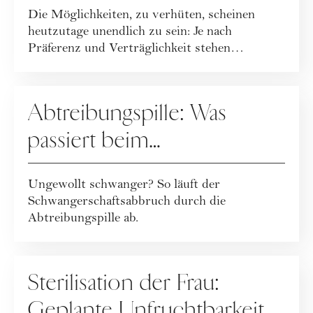
Die Möglichkeiten, zu verhüten, scheinen
hormonfreie & natürliche
heutzutage unendlich zu sein: Je nach
Verhütungsmethoden
Präferenz und Verträglichkeit stehen
Präparate wie ...
MUTTERSCHAFT
Abtreibungspille: Was
passiert beim
medikamentösen
Ungewollt schwanger? So läuft der
Schwangerschaftsabbruch?
Schwangerschaftsabbruch durch die
Abtreibungspille ab.
SEX
Sterilisation der Frau:
Geplante Unfruchtbarkeit