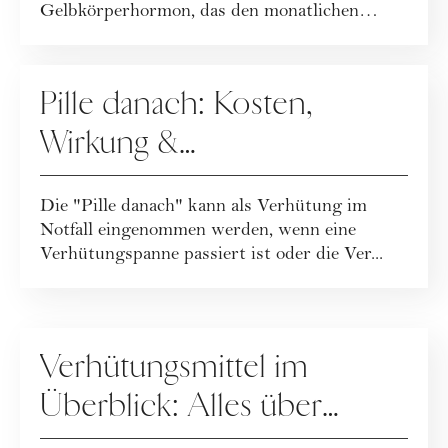
Gelbkörperhormon, das den monatlichen
Eisprung verhindert. Die Dep...
SEX
Pille danach: Kosten,
Wirkung &
Nebenwirkungen der
Die "Pille danach" kann als Verhütung im
Notfallverhütung
Notfall eingenommen werden, wenn eine
Verhütungspanne passiert ist oder die Ver...
SEX
Verhütungsmittel im
Überblick: Alles über
hormonelle, chemische,