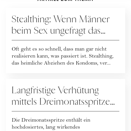
GESELLSCHAFT
Stealthing: Wenn Männer
beim Sex ungefragt das
Kondom abziehen
Oft geht es so schnell, dass man gar nicht
realisieren kann, was passiert ist. Stealthing,
das heimliche Abziehen des Kondoms, ver...
SEX
Langfristige Verhütung
mittels Dreimonatsspritze
(Depotspritze): Wirkung,
Die Dreimonatsspritze enthält ein
Vorteile und Nachteile
hochdosiertes, lang wirkendes