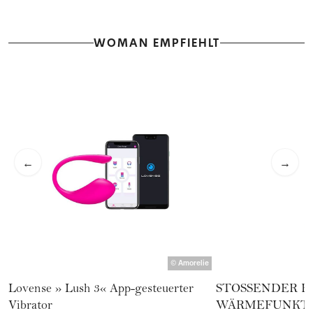
WOMAN EMPFIEHLT
←
→
©
Amorelie
Lovense » Lush 3« App-gesteuerter
STOSSENDER R
Vibrator
WÄRMEFUNKT