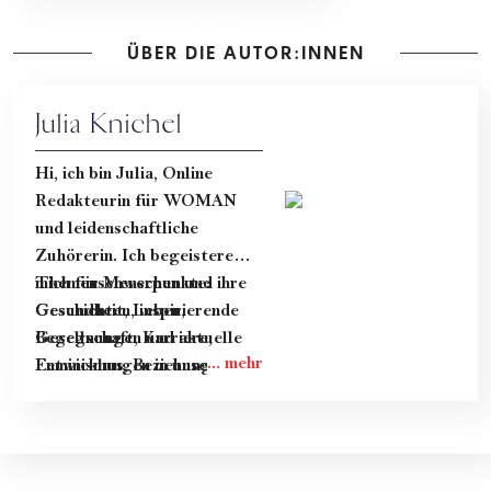
ÜBER DIE AUTOR:INNEN
Julia Knichel
Hi, ich bin Julia, Online
Redakteurin für WOMAN
und leidenschaftliche
Zuhörerin. Ich begeistere
mich für Menschen und ihre
Themenschwerpunkte:
Geschichten, inspirierende
Gesundheit, Leben,
Begegnungen und aktuelle
Gesellschaft, Karriere,
Entwicklungen in unserer
Feminismus, Beziehung &
Gesellschaft.
Dating.