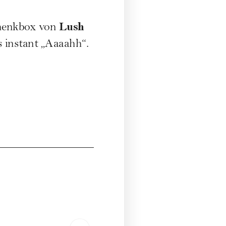
Lush
chenkbox von
es instant „Aaaahh“.