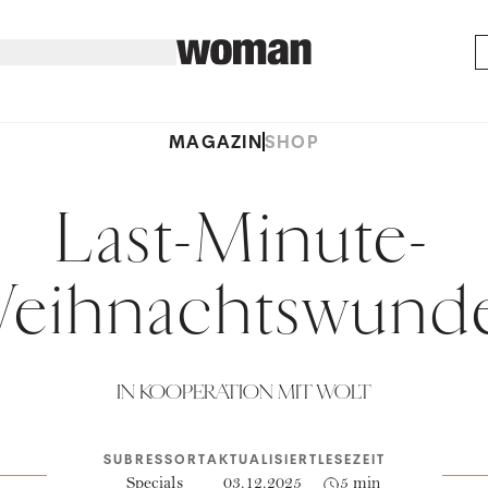
MAGAZIN
SHOP
Last-Minute-
eihnachtswund
IN KOOPERATION MIT WOLT
SUBRESSORT
AKTUALISIERT
LESEZEIT
Specials
03.12.2025
5 min