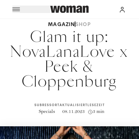
MAGAZIN
SHOP
Glam it up:
NovaLanaLove x
Peek &
Cloppenburg
SUBRESSORT
AKTUALISIERT
LESEZEIT
Specials
08.11.2023
3 min