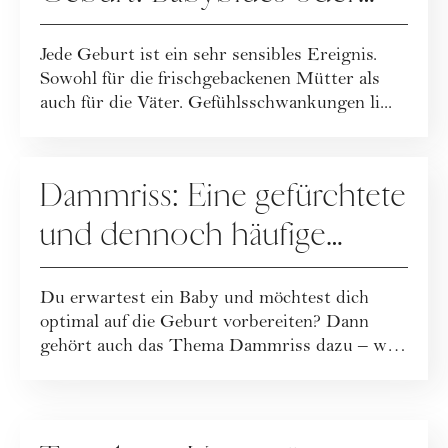
doch
Jede Geburt ist ein sehr sensibles Ereignis.
Wochenbettdepression?
Sowohl für die frischgebackenen Mütter als
auch für die Väter. Gefühlsschwankungen li...
MUTTERSCHAFT
Dammriss: Eine gefürchtete
und dennoch häufige
Verletzung während der
Du erwartest ein Baby und möchtest dich
Geburt
optimal auf die Geburt vorbereiten? Dann
gehört auch das Thema Dammriss dazu – wir
haben d...
MUTTERSCHAFT