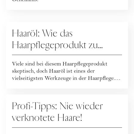
Geheimnis!
HAARE
Haaröl: Wie das
Haarpflegeprodukt zu
glänzendem & weichem
Viele sind bei diesem Haarpflegeprodukt
Haar verhilft
skeptisch, doch Haaröl ist eines der
vielseitigsten Werkzeuge in der Haarpflege.
Wir erklä...
HAARE
Profi-Tipps: Nie wieder
verknotete Haare!