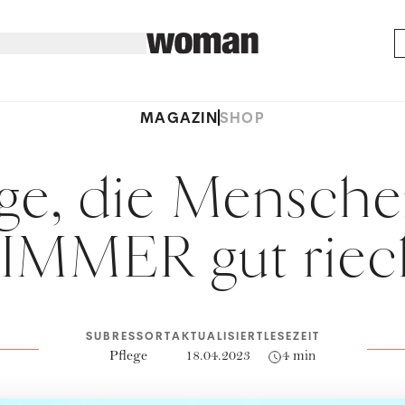
MAGAZIN
SHOP
ge, die Mensche
 IMMER gut rie
SUBRESSORT
AKTUALISIERT
LESEZEIT
Pflege
18.04.2023
4 min