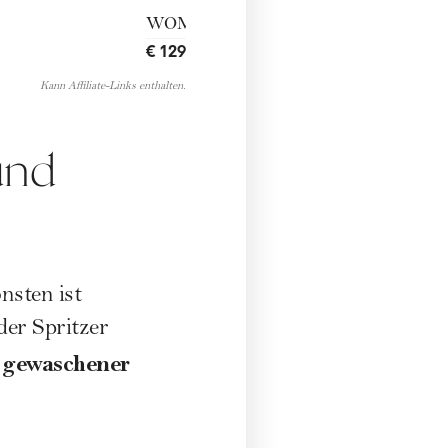
WOMANtrendbag
€ 129,00
ENTDECKEN
→
Kann Affiliate-Links enthalten.
und
nsten ist
der Spritzer
h gewaschener