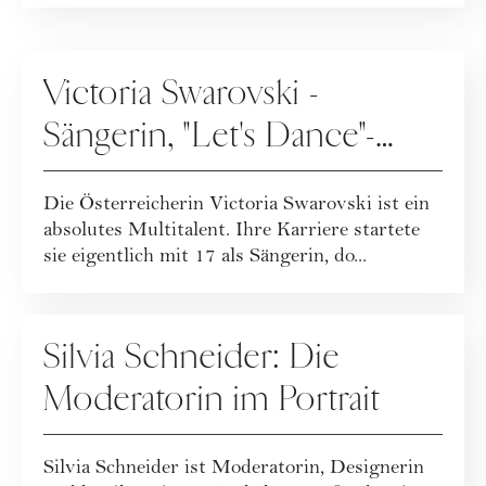
PEOPLE
Victoria Swarovski -
Sängerin, "Let's Dance"-
Moderatorin, Lascana-
Die Österreicherin Victoria Swarovski ist ein
Botschafterin und
absolutes Multitalent. Ihre Karriere startete
Unternehmerin
sie eigentlich mit 17 als Sängerin, do...
PEOPLE
Silvia Schneider: Die
Moderatorin im Portrait
Silvia Schneider ist Moderatorin, Designerin