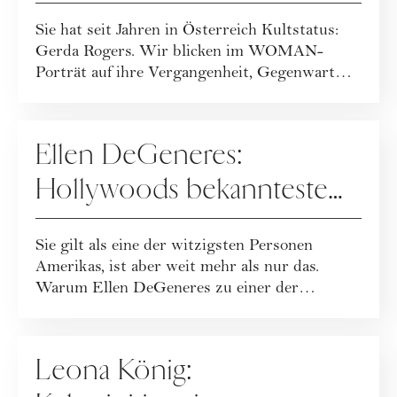
sie jung
Sie hat seit Jahren in Österreich Kultstatus:
Gerda Rogers. Wir blicken im WOMAN-
Porträt auf ihre Vergangenheit, Gegenwart
und Zuk...
PEOPLE
Ellen DeGeneres:
Hollywoods bekannteste
Komikerin und Talkshow-
Sie gilt als eine der witzigsten Personen
Queen im Portrait
Amerikas, ist aber weit mehr als nur das.
Warum Ellen DeGeneres zu einer der
einflussrei...
PEOPLE
Leona König: