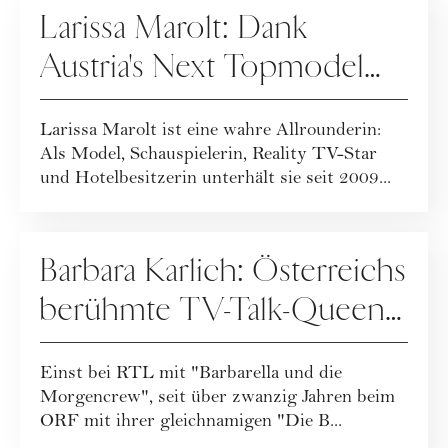
Larissa Marolt: Dank
Austria's Next Topmodel
bekannt, heute "SOKO"-
Larissa Marolt ist eine wahre Allrounderin:
Schauspielerin
Als Model, Schauspielerin, Reality TV-Star
und Hotelbesitzerin unterhält sie seit 2009...
PEOPLE
Barbara Karlich: Österreichs
berühmte TV-Talk-Queen,
Moderatorin und
Einst bei RTL mit "Barbarella und die
Schauspielerin
Morgencrew", seit über zwanzig Jahren beim
ORF mit ihrer gleichnamigen "Die B...