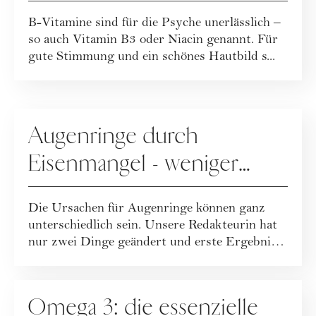
Zellwunder
B-Vitamine sind für die Psyche unerlässlich –
so auch Vitamin B3 oder Niacin genannt. Für
gute Stimmung und ein schönes Hautbild s...
ERNÄHRUNG
Augenringe durch
Eisenmangel - weniger
dunkle Ringe durch höhere
Die Ursachen für Augenringe können ganz
Eisenzufuhr? Wir haben's
unterschiedlich sein. Unsere Redakteurin hat
getestet!
nur zwei Dinge geändert und erste Ergebnisse
...
ERNÄHRUNG
Omega 3: die essenzielle