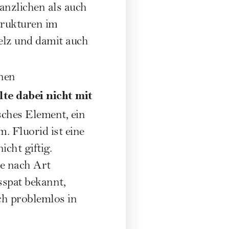
anzlichen als auch
trukturen im
elz und damit auch
nen
lte dabei nicht mit
sches Element, ein
. Fluorid ist eine
cht giftig.
je nach Art
sspat bekannt,
ich problemlos in