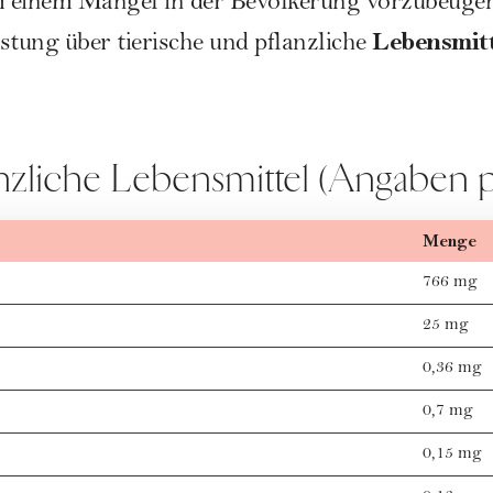
um einem Mangel in der Bevölkerung vorzubeuge
Lebensmitt
istung über tierische und pflanzliche
anzliche Lebensmittel (Angaben 
Menge
766 mg
25 mg
0,36 mg
0,7 mg
0,15 mg