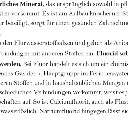
rliches Mineral,
das ursprünglich sowohl in pfl
ukten vorkommt. Es ist am Aufbau knöcherner S
r beteiligt, sorgt für einen gesunden Zahnschm
.
u den Flurwasserstoffsalzen und gehen als Anio
Fluorid sol
rbindungen mit anderen Stoffen ein.
 werden.
Bei Fluor handelt es sich um ein chemi
chendes Gas der 7. Hauptgruppe im Periodensystem
ren Stoffen und in haushaltsüblichen Mengen ni
schiedlichen Verbindungen vorkommt, weist es 
haften auf. So ist Calciumfluorit, auch als Flus
t wasserlöslich. Natriumfluorid hingegen lässt s