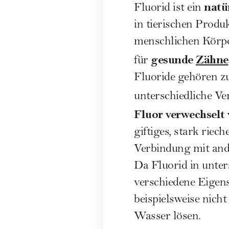
natü
Fluorid ist ein
in tierischen Prod
menschlichen Körpe
gesunde
Zähne
für
Fluoride gehören z
unterschiedliche Ve
Fluor verwechselt
giftiges, stark rie
Verbindung mit ande
Da Fluorid in unter
verschiedene Eigensc
beispielsweise nich
Wasser lösen.