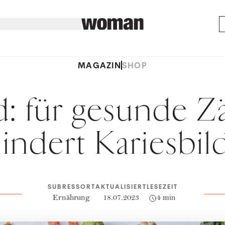
MAGAZIN
SHOP
d: für gesunde 
indert Kariesbi
SUBRESSORT
AKTUALISIERT
LESEZEIT
Ernährung
18.07.2023
4 min