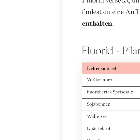
Fluorid versetzt, 
findest du eine Aufl
enthalten.
Fluorid - Pfl
Lebensmittel
Vollkornbrot
fluoridiertes Speisesalz
Sojabohnen
Walnüsse
Knäckebrot