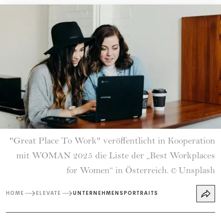
"Great Place To Work" veröffentlicht in Kooperation
mit WOMAN 2025 die Liste der „Best Workplaces
for Women“ in Österreich.
Unsplash
©
HOME
ELEVATE
UNTERNEHMENSPORTRAITS