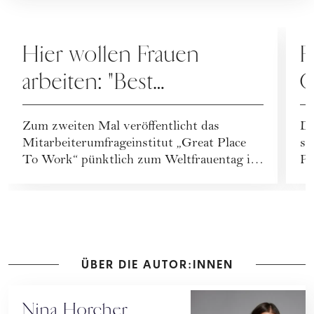
KARRIERE
V
Hier wollen Frauen
F
arbeiten: "Best
G
Workplaces for Women
Zum zweiten Mal veröffentlicht das
Di
2025" – die Top 10
Mitarbeiterumfrageinstitut „Great Place
si
To Work“ pünktlich zum Weltfrauentag in
Pi
Kooperation mit...
ÜBER DIE AUTOR:INNEN
Nina Horcher