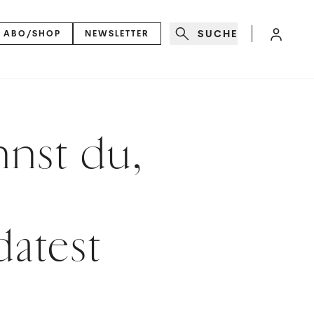
SUCHE
ABO/SHOP
NEWSLETTER
nnst du,
atest