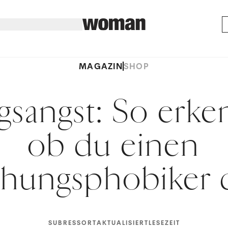
MAGAZIN
SHOP
sangst: So erke
ob du einen
ehungsphobiker d
SUBRESSORT
AKTUALISIERT
LESEZEIT