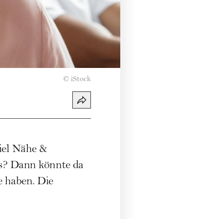
©
iStock
iel Nähe &
us? Dann könnte da
 haben. Die