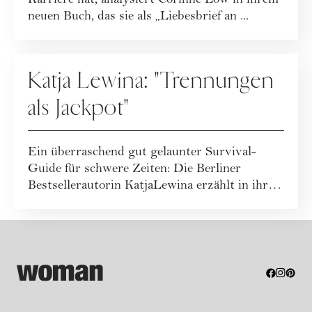
Karriere hat, analysiert Corinne Low in ihrem
neuen Buch, das sie als „Liebesbrief an ...
BEZIEHUNG
Katja Lewina: "Trennungen
als Jackpot"
Ein überraschend gut gelaunter Survival-
Guide für schwere Zeiten: Die Berliner
Bestsellerautorin KatjaLewina erzählt in ihrem
neue...