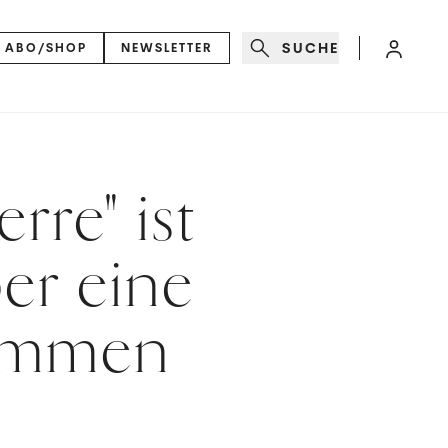
SUCHE
ABO/SHOP
NEWSLETTER
rre" ist
er eine
ommen