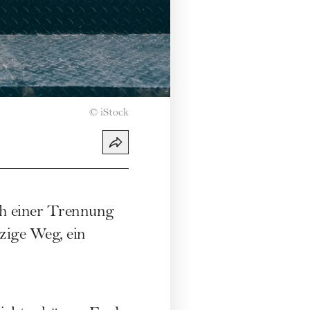
©
iStock
ach einer Trennung
nzige Weg, ein