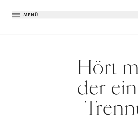
MENÜ
Hört mi
der ei
Tren