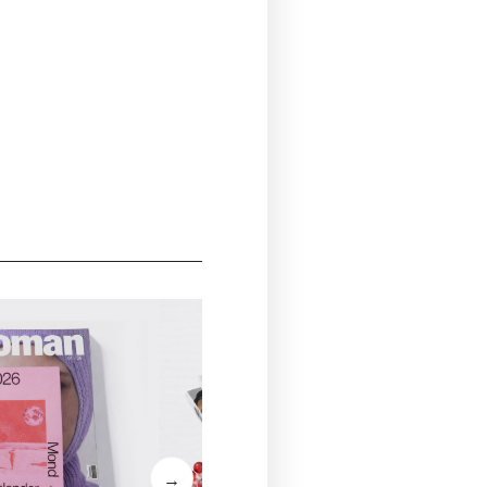
WOMA
€ 42,
→