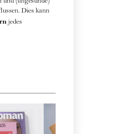
en und
(ungesunde)
lussen. Dies kann
rn
jedes