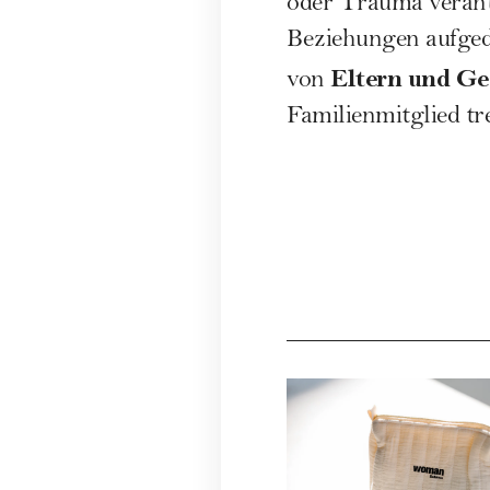
oder Trauma verant
Beziehungen
aufged
Eltern und Ge
von
Familienmitglied tre