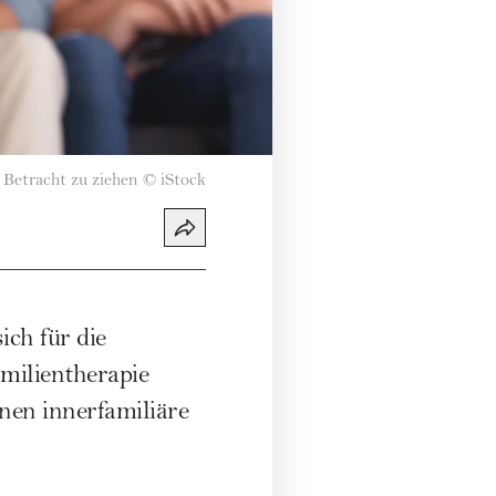
 Betracht zu ziehen
©
iStock
ich für die
milientherapie
nen innerfamiliäre