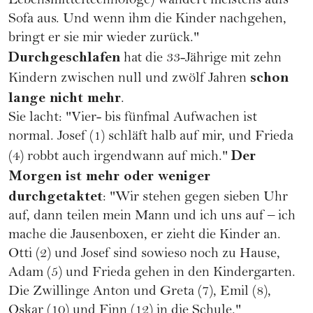
Lebensmitteltechnologe) wandert meistens aufs
Sofa aus. Und wenn ihm die Kinder nachgehen,
bringt er sie mir wieder zurück."
Durchgeschlafen
hat die 33-Jährige mit zehn
schon
Kindern zwischen null und zwölf Jahren
lange nicht mehr
.
Sie lacht: "Vier- bis fünfmal Aufwachen ist
normal. Josef (1) schläft halb auf mir, und Frieda
Der
(4) robbt auch irgendwann auf mich."
Morgen ist mehr oder weniger
durchgetaktet
: "Wir stehen gegen sieben Uhr
auf, dann teilen mein Mann und ich uns auf – ich
mache die Jausenboxen, er zieht die Kinder an.
Otti (2) und Josef sind sowieso noch zu Hause,
Adam (5) und Frieda gehen in den Kindergarten.
Die Zwillinge Anton und Greta (7), Emil (8),
Oskar (10) und Finn (12) in die Schule."