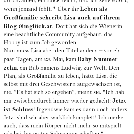
durchzählen, ein Blick reicht, und ich sehe sofort,
"
Leben als
wenn jemand fehlt.
Über ihr
Großfamilie schreibt Lisa auch auf ihrem
Blog
9imglück.at
.
Dort hat sich die Wienerin
eine beachtliche Community aufgebaut, das
Hobby ist zum Job geworden.
Nun muss Lisa aber den Titel ändern – vor ein
Baby Nummer
paar Tagen, am 23. Mai, kam
zehn
, ein Bub namens Ludwig, zur Welt. Den
Plan, als Großfamilie zu leben, hatte Lisa, die
selbst mit drei Geschwistern aufgewachsen ist,
nie. "Es hat sich so ergeben", meint sie. "Ich hab
Jetzt
mir zwischendurch immer wieder gedacht:
ist Schluss
! Irgendwie kam es dann doch anders.
Jetzt sind wir aber wirklich komplett! Ich merke
auch, dass mein Körper nicht mehr so mitspielt